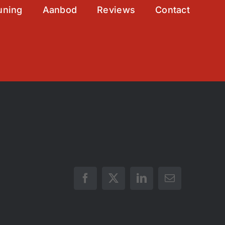
uning
Aanbod
Reviews
Contact
Facebook
X
LinkedIn
E-
mail